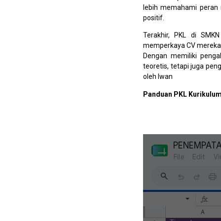
lebih memahami peran m
positif.
Terakhir, PKL di SM
memperkaya CV mereka. Pe
Dengan memiliki penga
teoretis, tetapi juga pe
oleh Iwan
Panduan PKL Kurikulu