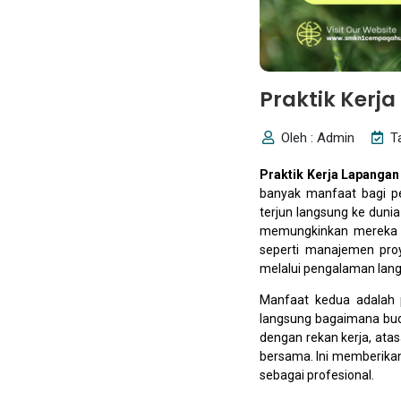
Praktik Kerj
Oleh : Admin
T
Praktik Kerja Lapangan
banyak manfaat bagi pe
terjun langsung ke dunia 
memungkinkan mereka u
seperti manajemen proye
melalui pengalaman lan
Manfaat kedua adalah 
langsung bagaimana buda
dengan rekan kerja, ata
bersama. Ini memberikan
sebagai profesional.