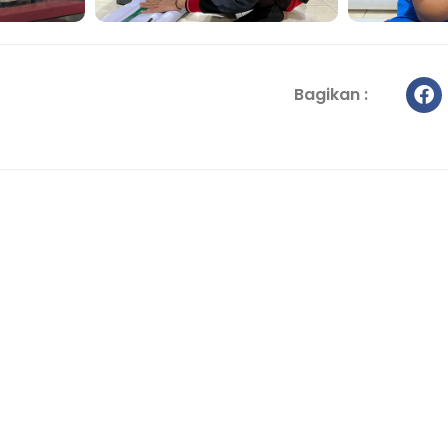
Bagikan :