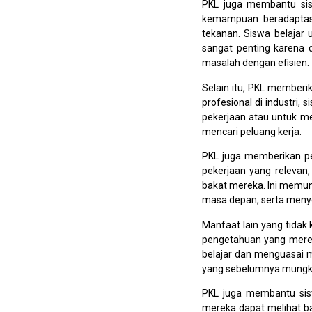
PKL juga membantu sis
kemampuan beradaptasi
tekanan. Siswa belajar 
sangat penting karena d
masalah dengan efisien.
Selain itu, PKL memberi
profesional di industri
pekerjaan atau untuk me
mencari peluang kerja.
PKL juga memberikan per
pekerjaan yang relevan
bakat mereka. Ini memun
masa depan, serta menye
Manfaat lain yang tidak 
pengetahuan yang mereka
belajar dan menguasai m
yang sebelumnya mungki
PKL juga membantu sis
mereka dapat melihat b