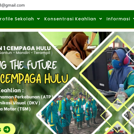
3@gmail.com
rofile Sekolah
Konsentrasi Keahlian
Informasi