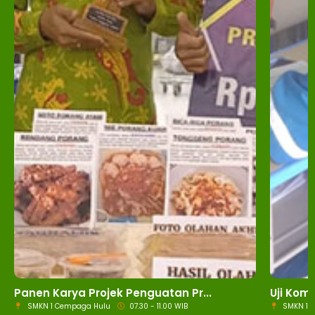
Panen Karya Projek Penguatan Pr...
Uji Kom
SMKN 1 Cempaga Hulu
07.30 - 11.00 WIB
SMKN 1 