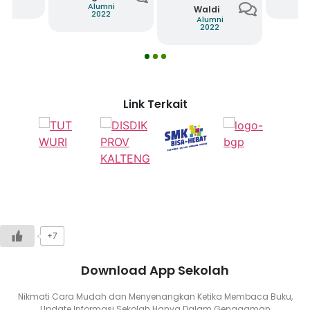
2
Alumni
Waldi
2022
Alumni
2022
1
2
3
Link Terkait
+7
Download App Sekolah
Nikmati Cara Mudah dan Menyenangkan Ketika Membaca Buku,
Update Informasi Sekolah Hanya Dalam Genggaman