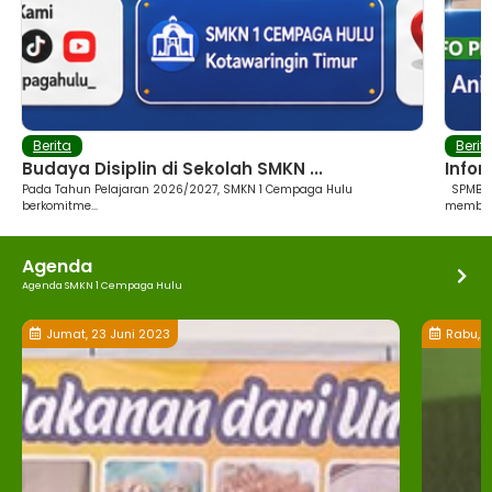
Berita
Berit
Budaya Disiplin di Sekolah SMKN ...
Info
Pada Tahun Pelajaran 2026/2027, SMKN 1 Cempaga Hulu
SPMB S
berkomitme...
memberi
Agenda
Agenda SMKN 1 Cempaga Hulu
Jumat, 23 Juni 2023
Rabu, 1