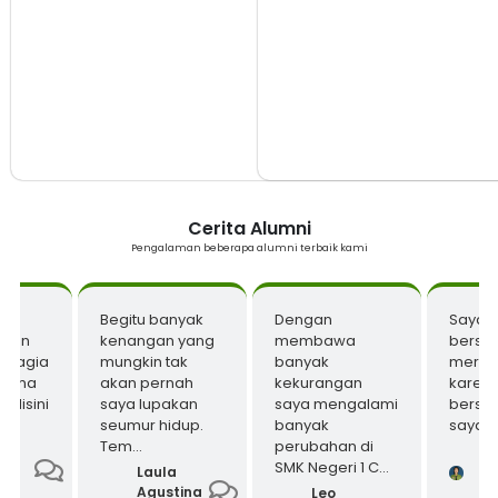
Cerita Alumni
Pengalaman beberapa alumni terbaik kami
gat
Begitu banyak
Dengan
Saya 
 dan
kenangan yang
membawa
bersyu
ahagia
mungkin tak
banyak
meras
elama
akan pernah
kekurangan
karen
 disini
saya lupakan
saya mengalami
bersek
..
seumur hidup.
banyak
saya di
Tem...
perubahan di
S
SMK Negeri 1 C...
...
Nu
Laula
ni
A
Agustina
Leo