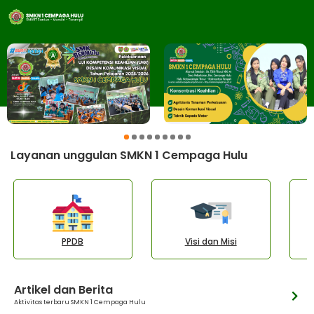
1
2
3
4
5
6
7
8
9
Layanan unggulan SMKN 1 Cempaga Hulu
PPDB
Visi dan Misi
Artikel dan Berita
Aktivitas terbaru SMKN 1 Cempaga Hulu