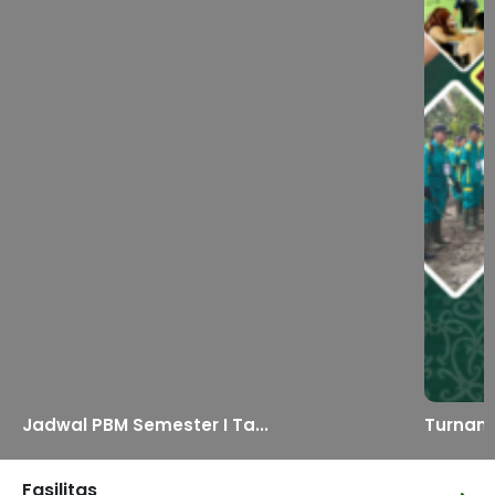
Jadwal PBM Semester I Ta...
Turname
Fasilitas