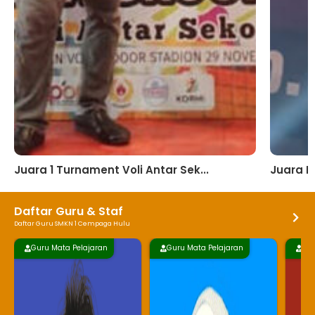
Juara 1 Turnament Voli Antar Sek...
Juara Kr
Daftar Guru & Staf
Daftar Guru SMKN 1 Cempaga Hulu
Guru Mata Pelajaran
Guru Mata Pelajaran
Kep