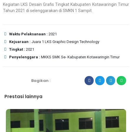
Kegiatan LKS Desain Grafis Tingkat Kabupaten Kotawaringin Timur
Tahun 2021 di selenggarakan di SMKN 1 Sampit.
Waktu Pelaksanaan :
2021
Kejuaraan :
Juara 1 LKS Graphic Design Technology
Tingkat :
2021
Penyelenggara :
MKKS SMK Se- Kabupaten Kotawaringin Timur
Bagikan :
Prestasi lainnya