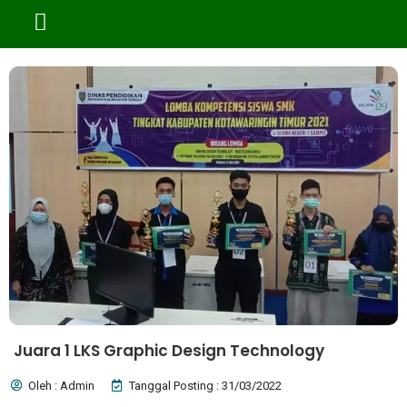
Juara 1 LKS Graphic Design Technology
Oleh : Admin
Tanggal Posting : 31/03/2022