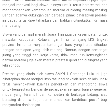
menjadi motivasi bagi siswa lainnya untuk terus berprestasi dan
mengembangkan kemampuan mereka di bidang masing-masing.
Dengan adanya dukungan dari berbagai pihak, diharapkan prestasi
ini dapat terus dipertahankan dan bahkan ditingkatkan di masa
mendatang.
Siswa yang berhasil meraih Juara 1 ini juga berkesempatan untuk
mewakili Kabupaten Kotawaringin Timur di ajang LKS tingkat
provinsi. Ini tentu menjadi tantangan baru yang harus dihadapi
dengan persiapan yang lebih matang. Namun, dengan semangat
juang yang tinggi dan kerja keras, tidak menutup kemungkinan
bahwa mereka juga akan meraih prestasi gemilang di tingkat yang
lebih tinggi.
Prestasi yang diraih oleh siswa SMKN 1 Cempaga Hulu ini juga
diharapkan dapat menjadi inspirasi bagi sekolah-sekolah lain untuk
terus meningkatkan kualitas pendidikan dan mendorong siswa
untuk berprestasi. Dengan demikian, akan semakin banyak generasi
muda yang terampil dan kompeten di berbagai bidang, siap
bersaing di dunia kerja dan memberikan kontribusi positif bagi
masyarakat dan bangsa.