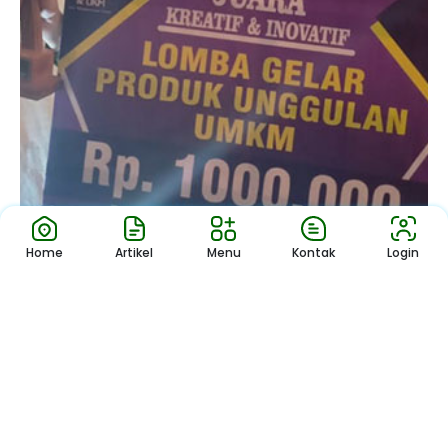
Home
Artikel
Menu
Kontak
Login
Juara Kreatif dan Inovatif Produ...
Download App Sekolah
Nikmati Cara Mudah dan Menyenangkan Ketika Membaca Buku,
Update Informasi Sekolah Hanya Dalam Genggaman