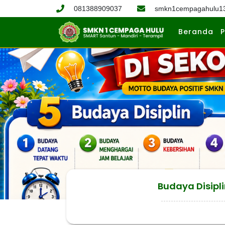
081388909037
smkn1cempagahulu1
Beranda
P
Budaya Disipl