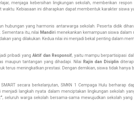
elajar, menjaga kebersihan lingkungan sekolah, memberikan respo
at waktu. Kebiasaan ini diharapkan dapat membentuk karakter siswa yan
 hubungan yang harmonis antarwarga sekolah. Peserta didik diha
 Sementara itu, nilai
Mandiri
menekankan kemampuan siswa dalam men
dakan yang dilakukan. Kedua nilai ini menjadi bekal penting dalam mem
jadi pribadi yang
Aktif dan Responsif
, yaitu mampu berpartisipasi d
as maupun tantangan yang dihadapi. Nilai
Rajin dan Disiplin
diterap
tuk terus meningkatkan prestasi. Dengan demikian, siswa tidak hanya 
ilai SMART secara berkelanjutan, SMKN 1 Cempaga Hulu berharap d
i menjadi langkah nyata dalam menciptakan lingkungan sekolah yang
t”
, seluruh warga sekolah bersama-sama mewujudkan sekolah yang dis