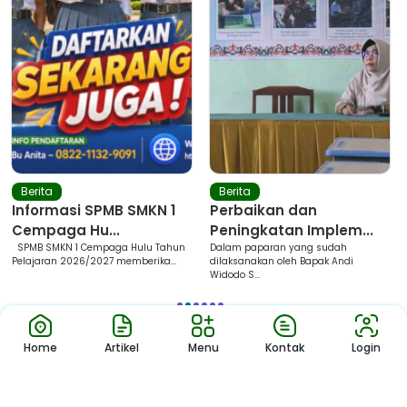
Berita
Berita
Informasi SPMB SMKN 1
Perbaikan dan
Cempaga Hu...
Peningkatan Implem...
SPMB SMKN 1 Cempaga Hulu Tahun
Dalam paparan yang sudah
Pelajaran 2026/2027 memberika...
dilaksanakan oleh Bapak Andi
Widodo S...
1
2
3
4
5
6
Home
Artikel
Menu
Kontak
Login
Download App Sekolah