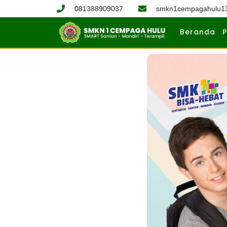
081388909037
smkn1cempagahulu1
Beranda
P