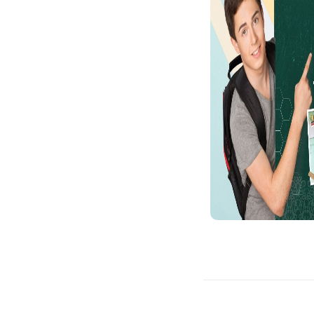
al PBM Semester I Ta...
Turnamen B