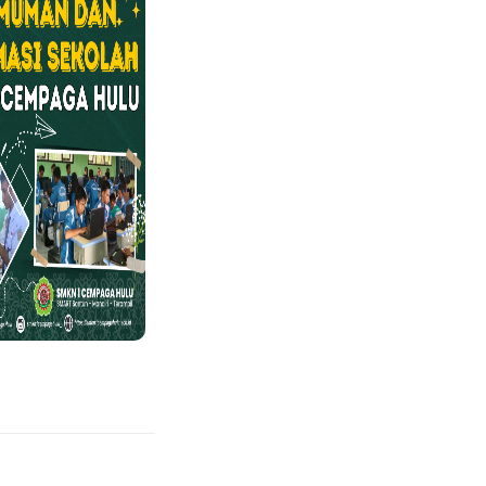
Didik...
Jadwal PBM Bulan Ramadha