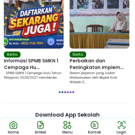
Berita
Berita
Informasi SPMB SMKN 1
Perbaikan dan
Cempaga Hu...
Peningkatan Implem...
SPMB SMKN 1 Cempaga Hulu Tahun
Dalam paparan yang sudah
Pelajaran 2026/2027 memberika...
dilaksanakan oleh Bapak Andi
Widodo S...
1
2
3
4
5
6
Download App Sekolah
Nikmati Cara Mudah dan Menyenangkan Ketika Membaca Buku,
Update Informasi Sekolah Hanya Dalam Genggaman
Home
Artikel
Menu
Kontak
Login