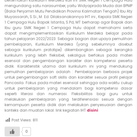
bertemakan Kurikulum Merdeka kali ini SMK Negeri 1 Cempaga Hulu
mengundang satu narasumber, yaitu Widyaprada Muda dari BPMP
(Balai Penjamin Mutu Pendidikan Provinsi Kalimatan Tengah) Ibu Aty
Muyassaroh, S.Si., M. Ed. Dilaksanakannya IHT ini , Kepala SMK Negeri
1 Cempaga Hulu Bapak Istanta, S.Pd, MT berharap agar Bapak dan
Ibu guru SMK Negeri 1 Cempaga Hulu dapat memahami serta
dapat mengimplementasikan Kurikulum Merdeka belajar pada
tahun pelajaran 2022/2023. Sebagai bagian dari upaya pemulihan
pembelajaran, Kurikulum Merdeka (yang sebelumnya disebut
sebagai kurikulum prototipe) dikembangkan sebagai kerangka
kurikulum yang lebih fleksibel, sekaligus berfokus pada materi
esensial dan pengembangan karakter dan kompetensi peserta
didik. Karakteristik utama dari kurikulum ini yang mendukung
pemulihan pembelajaran adalah : Pembelajaran berbasis projek
untuk pengembangan soft skills dan karakter sesuai profil pelajar
Pancasila. Fokus pada materi esensial sehingga ada waktu cukup
untuk pembelajaran yang mendalam bagi kompetensi dasar
seperti literasi dan numerasi. Fleksibilitas bagi guru untuk
melakukan pembelajaran yang terdiferensiasi sesuai dengan
kemampuan peserta didik dan melakukan penyesuaian dengan
konteks dan muatan lokal. link kegiatan IHT
disini
Post Views:
811
0