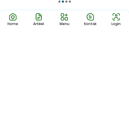
1
2
3
4
Home
Artikel
Menu
Kontak
Login
Pengumuman
Sekolah
Pengumuman