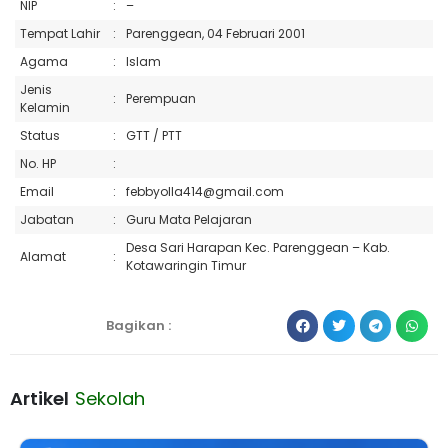
NIP
:
–
Tempat Lahir
:
Parenggean, 04 Februari 2001
Agama
:
Islam
Jenis
:
Perempuan
Kelamin
Status
:
GTT / PTT
No. HP
:
Email
:
febbyolla414@gmail.com
Jabatan
:
Guru Mata Pelajaran
Desa Sari Harapan Kec. Parenggean – Kab.
Alamat
:
Kotawaringin Timur
Bagikan :
Artikel
Sekolah